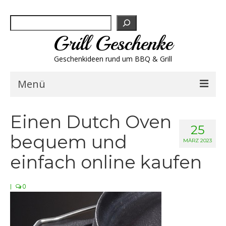
Suchen
Grill Geschenke
Geschenkideen rund um BBQ & Grill
Menü
Geschenksets
Einen Dutch Oven
25
bequem und
Grill-Bestseller
MÄRZ 2023
einfach online kaufen
Grillbesteck & Zubehör
|
0
Grillfleisch & Wurst
Grillgewürze