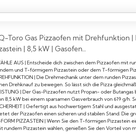
-Toro Gas Pizzaofen mit Drehfunktion | 
zastein | 8,5 kW | Gasofen...
ÄHLE AUS | Entscheide dich zwischen dem Pizzaofen mit run
undem und T-förmigem Pizzastein oder dem T-förmigen Pizzas
REHFUNKTION | Die Drehmechanik unter dem runden Pizzaste
nen Drehknauf zu bewegen. So lässt sich die Pizza gleichmäßig
EISTUNG | Der Gas-Pizzaofen nutzt Propan- oder Butangas be
on 8,5 kW bei einem sparsamen Gasverbrauch von 619 g/h. So
ICHERHEIT | Gefertigt aus hochwertigem Stahl und ausgestat
etet der Pizzaofen einen sicheren und stabilen Stand. Die gr
-FORM PIZZASTEIN | Wenn Sie den T-förmigen Pizzastein ei
it rundem Pizzastein wählen, genießen Sie den Vorteil von m