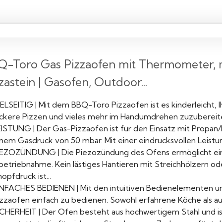
-Toro Gas Pizzaofen mit Thermometer, mo
zastein | Gasofen, Outdoor...
IELSEITIG | Mit dem BBQ-Toro Pizzaofen ist es kinderleicht, 
eckere Pizzen und vieles mehr im Handumdrehen zuzubereiten.
EISTUNG | Der Gas-Pizzaofen ist für den Einsatz mit Propan
inem Gasdruck von 50 mbar. Mit einer eindrucksvollen Leist
IEZOZÜNDUNG | Die Piezozündung des Ofens ermöglicht eine
nbetriebnahme. Kein lästiges Hantieren mit Streichhölzern o
opfdruck ist...
INFACHES BEDIENEN | Mit den intuitiven Bedienelementen u
izzaofen einfach zu bedienen. Sowohl erfahrene Köche als a
ICHERHEIT | Der Ofen besteht aus hochwertigem Stahl und is