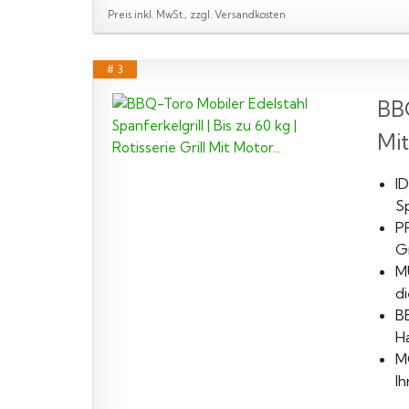
Preis inkl. MwSt., zzgl. Versandkosten
# 3
BBQ
Mit
ID
Sp
P
Gr
M
di
B
Ha
M
I