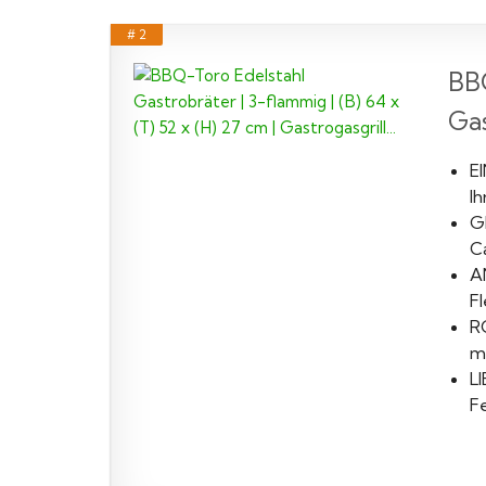
# 2
BBQ
Gas
E
I
G
Ca
A
Fl
RO
mo
LI
F