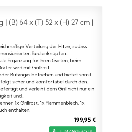
 (B) 64 x (T) 52 x (H) 27 cm |
leichmäßige Verteilung der Hitze, sodass
imensionierten Bedienknöpfen...
eale Ergänzung für Ihren Garten, beim
äter wird mit Grillrost...
der Butangas betrieben und bietet somit
rfolgt sicher und komfortabel durch den...
fertigt und verleiht dem Grill nicht nur ein
gkeit und...
nner, 1x Grillrost, 1x Flammenblech, 1x
uch enthalten.
199,95 €
ZUM ANGEBOT*