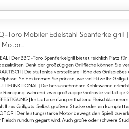
-Toro Mobiler Edelstahl Spanferkelgrill | B
 Motor...
EAL | Der BBQ-Toro Spanferkelgrill bietet reichlich Platz fü
ezialitäten. Dank der großzügigen Grillfläche können Sie ver
RAKTISCH | Die stufenlos verstellbare Höhe des Grillspießes 
illphase. So bestimmen Sie präzise, wie viel Hitze Ihr Grillgut 
ULTIFUNKTIONAL | Die herausnehmbare Kohlewanne erleicht
e Reinigung, während zwei großzügige Grillroste vielfältige 
EFESTIGUNG | Im Lieferumfang enthaltene Fleischklammern 
lt Ihres Grillguts. Selbst größere Stücke oder ein komplettes 
OTOR | Der leistungsstarke Motor bewegt den Spieß zuverläs
hr Fleisch rundum gegart wird. Auch große oder schwere Stück