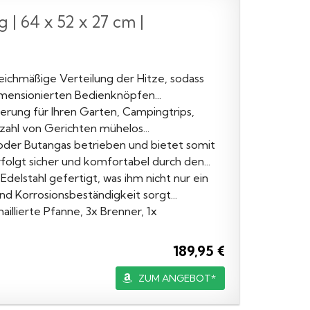
| 64 x 52 x 27 cm |
leichmäßige Verteilung der Hitze, sodass
imensionierten Bedienknöpfen...
herung für Ihren Garten, Campingtrips,
lzahl von Gerichten mühelos...
der Butangas betrieben und bietet somit
rfolgt sicher und komfortabel durch den...
elstahl gefertigt, was ihm nicht nur ein
nd Korrosionsbeständigkeit sorgt...
illierte Pfanne, 3x Brenner, 1x
189,95 €
ZUM ANGEBOT*