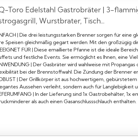
-Toro Edelstahl Gastrobräter | 3-flammig 
trogasgrill, Wurstbrater, Tisch...
INFACH | Die drei leistungsstarken Brenner sorgen für eine g
hre Speisen gleichmäßig gegart werden. Mit den großzügig d
EEIGNET FÜR | Diese emaillierte Pfanne ist die ideale Bereic
ffets und festliche Events. Sie ermöglicht es Ihnen, eine Vie
NWENDUNG | Der Gasbräter wird wahlweise mit Propangas o
exibilität bei der Brennstoffwahl. Die Zündung der Brenner e
OBUST | Der Grillkörper ist aus hochwertigem, gebürstetem Ed
egantes Aussehen verleiht, sondern auch für Langlebigkeit u
EFERUMFANG | In der Lieferung sind 1x Gastrobehälter, 1x ema
ruckminderer als auch einen Gasanschlussschlauch enthalten.