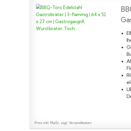
BBQ
Gas
E
I
G
Bu
A
Fl
R
el
LI
D
Preis inkl. MwSt., zzgl. Versandkosten