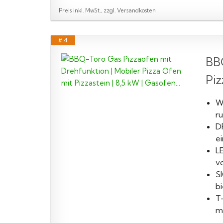
Preis inkl. MwSt., zzgl. Versandkosten
# 4
BBQ
Piz
W
r
D
ei
L
v
S
bi
T
m