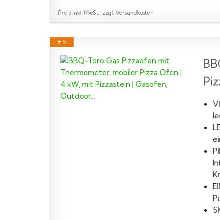
Preis inkl. MwSt., zzgl. Versandkosten
# 5
BBQ
Piz
V
l
L
e
P
I
Kn
E
P
S