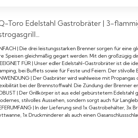
-Toro Edelstahl Gastrobräter | 3-flammig |
trogasgrill...
INFACH | Die drei leistungsstarken Brenner sorgen für eine g
hre Speisen gleichmäßig gegart werden. Mit den großzügig d
EEIGNET FÜR | Unser edler Edelstahl-Gastrobräter ist die id
mping, bei Buffets sowie für Feste und Feiern. Der stilvolle Br
NWENDUNG | Der Gasbräter wird wahlweise mit Propangas o
exibilität bei der Brennstoffwahl. Die Zündung der Brenner e
BUST | Der Grillkörper ist aus edel gebürstetem Edelstahl ge
dernes, stilvolles Aussehen, sondern sorgt auch für Langlebi
EFERUMFANG | In der Lieferung sind 1x Gastrobehälter, 3x Bre
ettwanne, 1x Druckminderer als auch einen Gasanschlussschla