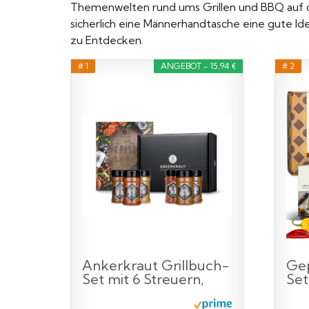
Themenwelten rund ums Grillen und BBQ auf die
sicherlich eine Männerhandtasche eine gute Ide
zu Entdecken.
# 1
ANGEBOT - 15,94 €
# 2
Ankerkraut Grillbuch-
Gep
Set mit 6 Streuern,
Set
1320g...
Ges