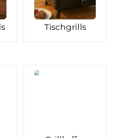
ls
Tischgrills