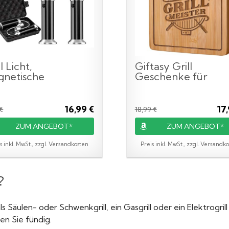
l Licht,
Giftasy Grill
gnetische
Geschenke für
lllampe BBQ Licht
Männer - Graviertes
..
16,99 €
17
 €
18,99 €
ZUM ANGEBOT*
ZUM ANGEBOT*
s inkl. MwSt., zzgl. Versandkosten
Preis inkl. MwSt., zzgl. Versandk
?
 als Säulen- oder Schwenkgrill, ein Gasgrill oder ein Elektrogri
n Sie fündig.