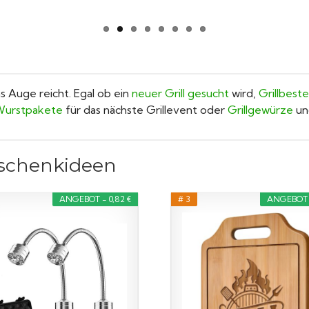
 Auge reicht. Egal ob ein
neuer Grill gesucht
wird,
Grillbest
& Wurstpakete
für das nächste Grillevent oder
Grillgewürze
u
eschenkideen
ANGEBOT - 0,82 €
# 3
ANGEBOT -