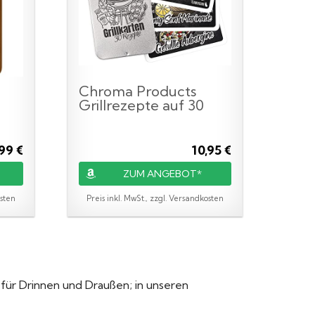
Chroma Products
Grillrezepte auf 30
...
Karten...
,99 €
10,95 €
ZUM ANGEBOT*
osten
Preis inkl. MwSt., zzgl. Versandkosten
ll für Drinnen und Draußen; in unseren