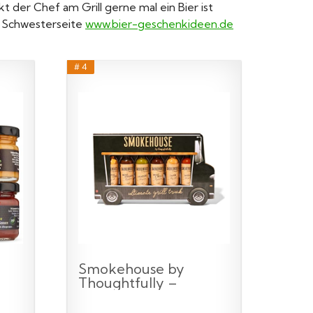
der Chef am Grill gerne mal ein Bier ist
er Schwesterseite
www.bier-geschenkideen.de
# 4
Smokehouse by
Thoughtfully –
Gourmet Ultimate...