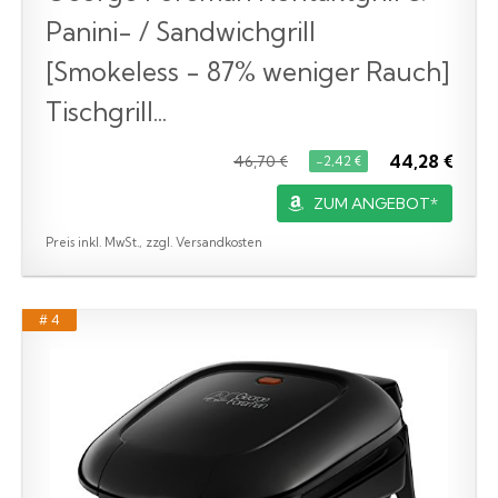
Panini- / Sandwichgrill
[Smokeless - 87% weniger Rauch]
Tischgrill...
44,28 €
46,70 €
−2,42 €
ZUM ANGEBOT*
Preis inkl. MwSt., zzgl. Versandkosten
# 4