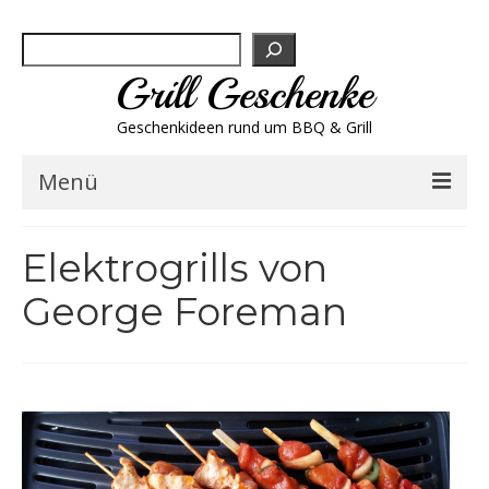
Suchen
Grill Geschenke
Geschenkideen rund um BBQ & Grill
Menü
Geschenksets
Elektrogrills von
Grill-Bestseller
George Foreman
Grillbesteck & Zubehör
Grillfleisch & Wurst
Grillgewürze