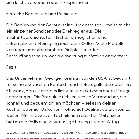
sich leicht verstauen oder transportieren.
Einfache Bedienung und Reinigung
Die Bedienung der Geräte ist intuitiv gestaltet – meist reicht
ein einzelner Schalter oder Drehregler aus. Die
antihaftbeschichteten Flächen ermöglichen eine
unkomplizierte Reinigung nach dem Grillen. Viele Modelle
verfügen über abnehmbare Grillplatten oder
Fettauffangschalen, was die Wartung zusätzlich erleichtert.
Fazit
Das Unternehmen George Foreman aus den USA ist bekannt
für seine praktischen Kontakt- und Elektrogrills, die durch ihre
Effizienz, Benutzerfreundlichkeit und platzsparendes Design
überzeugen. Die Produkte richten sich an Verbraucher, die
schnell und bequem grillen möchten – sei es in kleinen
Küchen oder auf Balkonen – ohne auf Qualität verzichten zu
wollen. Mit innovativer Technik und robusten Materialien
bieten die Grills eine zuverlässige Lösung für den Alltag.
Letzte Aktualisierung am 10.08.2026 um 05:31 Uhr | *=Affiliate Links-Werbelinks | Bilder
von der Amazon Product Advertising API | Bestseller = Amazon-Bestseller | Die