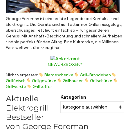
Grillsaucen
George Foreman ist eine echte Legende bei Kontakt- und
Bücher
Elektrogrills. Die Geräte sind auf fettarmes Grillen ausgelegt,
überschüssiges Fett läuft einfach ab – für gesünderen
Genuss. Mit Antihaft-Beschichtung und schnellem Aufheizen
sind sie perfekt für den Alltag. Eine Kultmarke, die Millionen
Fans weltweit überzeugt hat.
GEWÜRZBOXEN*
Nicht vergessen:
Biergeschenke
Grill-Brandeisen
Grillfleisch
Grillgewürze
Grillsaucen
Grillschürze
Grillwürste
Grillkoffer
Aktuelle
Kategorien
Elektrogrill
Bestseller
von George Foreman