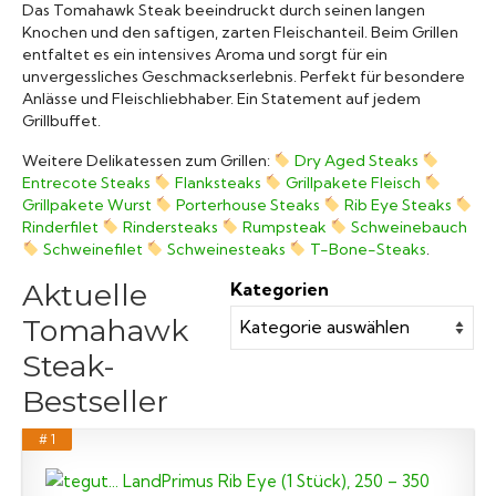
Das Tomahawk Steak beeindruckt durch seinen langen
Grillsaucen
Knochen und den saftigen, zarten Fleischanteil. Beim Grillen
entfaltet es ein intensives Aroma und sorgt für ein
unvergessliches Geschmackserlebnis. Perfekt für besondere
Bücher
Anlässe und Fleischliebhaber. Ein Statement auf jedem
Grillbuffet.
Weitere Delikatessen zum Grillen:
Dry Aged Steaks
Entrecote Steaks
Flanksteaks
Grillpakete Fleisch
Grillpakete Wurst
Porterhouse Steaks
Rib Eye Steaks
Rinderfilet
Rindersteaks
Rumpsteak
Schweinebauch
Schweinefilet
Schweinesteaks
T-Bone-Steaks
.
Aktuelle
Kategorien
Tomahawk
Steak-
Bestseller
# 1