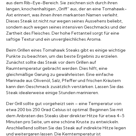
aus dem Rib-Eye-Bereich. Sie zeichnen sich durch ihren
langen, knochenhaltigen „Griff“ aus, der an eine Tomahawk-
Axt erinnert, was ihnen ihren markanten Namen verleiht.
Dieses Steak ist nicht nur wegen seines Aussehens beliebt,
sondern auch wegen seines intensiven Geschmacks und der
Zartheit des Fleisches. Der hohe Fettanteil sorgt für eine
saftige Textur und ein unvergleichliches Aroma.
Beim Grillen eines Tomahawk Steaks gibt es einige wichtige
Punkte zu beachten, um das beste Ergebnis zu erzielen.
Zunächst sollte das Steak vor dem Grillen auf
Raumtemperatur gebracht werden. Dies hilft, eine
gleichmäßige Garung zu gewährleisten. Eine einfache
Marinade aus Olivenöl, Salz, Pfeffer und frischen Kräutern
kann den Geschmack zusätzlich verstärken. Lassen Sie das
Steak idealerweise einige Stunden marinieren.
Der Grill sollte gut vorgeheizt sein – eine Temperatur von
etwa 200 bis 250 Grad Celsius ist optimal. Beginnen Sie mit
dem Anbraten des Steaks über direkter Hitze für etwa 4-5
Minuten pro Seite, um eine schöne Kruste zu entwickeln.
Anschließend sollten Sie das Steak auf indirekte Hitze legen
und weitergaren lassen. Die Kerntemperatur ist