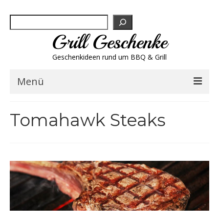
Suchen
Grill Geschenke
Geschenkideen rund um BBQ & Grill
Menü
Geschenksets
Tomahawk Steaks
Grill-Bestseller
Grillbesteck & Zubehör
Grillfleisch & Wurst
Grillgewürze