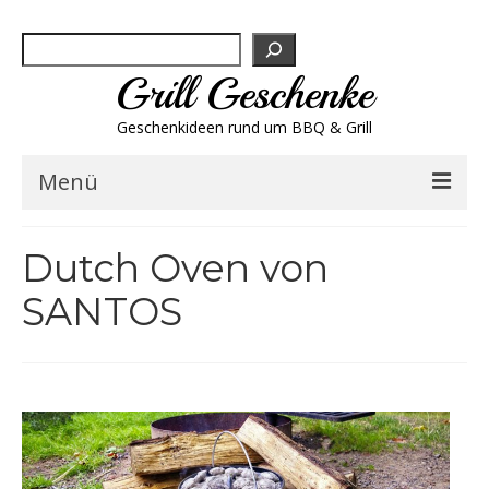
Suchen
Grill Geschenke
Geschenkideen rund um BBQ & Grill
Menü
Geschenksets
Dutch Oven von
Grill-Bestseller
SANTOS
Grillbesteck & Zubehör
Grillfleisch & Wurst
Grillgewürze