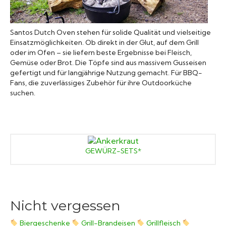
Grillsaucen
Santos Dutch Oven stehen für solide Qualität und vielseitige
Bücher
Einsatzmöglichkeiten. Ob direkt in der Glut, auf dem Grill
oder im Ofen – sie liefern beste Ergebnisse bei Fleisch,
Gemüse oder Brot. Die Töpfe sind aus massivem Gusseisen
gefertigt und für langjährige Nutzung gemacht. Für BBQ-
Fans, die zuverlässiges Zubehör für ihre Outdoorküche
suchen.
GEWÜRZ-SETS*
Nicht vergessen
Biergeschenke
Grill-Brandeisen
Grillfleisch