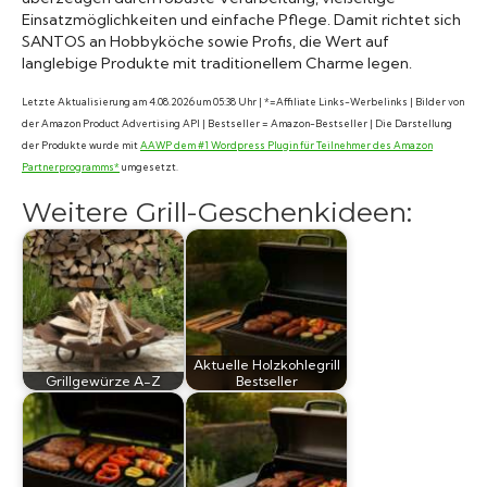
Einsatzmöglichkeiten und einfache Pflege. Damit richtet sich
SANTOS an Hobbyköche sowie Profis, die Wert auf
langlebige Produkte mit traditionellem Charme legen.
Letzte Aktualisierung am 4.08.2026 um 05:38 Uhr | *=Affiliate Links-Werbelinks | Bilder von
der Amazon Product Advertising API | Bestseller = Amazon-Bestseller | Die Darstellung
der Produkte wurde mit
AAWP dem #1 Wordpress Plugin für Teilnehmer des Amazon
Partnerprogramms*
umgesetzt.
Weitere Grill-Geschenkideen:
Aktuelle Holzkohlegrill
Grillgewürze A-Z
Bestseller