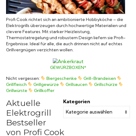
Grillsaucen
Profi Cook richtet sich an ambitionierte Hobbyköche – die
Bücher
Elektrogrills überzeugen durch hochwertige Materialien und
clevere Features. Mit starker Heizleistung,
Thermostatregelung und robustem Design liefern sie Profi-
Ergebnisse. Ideal für alle, die auch drinnen nicht auf echtes
Grillvergnügen verzichten wollen.
GEWÜRZBOXEN*
Nicht vergessen:
Biergeschenke
Grill-Brandeisen
Grillfleisch
Grillgewürze
Grillsaucen
Grillschürze
Grillwürste
Grillkoffer
Aktuelle
Kategorien
Elektrogrill
Bestseller
von Profi Cook