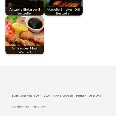
Aktuelle Elektrogrill
Aktuelle Smoker-Grill
Bestseller
Bestseller
Grillsaucen Most
Wanted
© Grill Geschenke 2014 – 2026
Partner werden
Partner
Über Uns
Datenschutz
Impressum