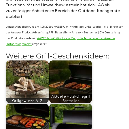
Funktionalität und Umweltbewusstsein hat sich LAG als
zuverlässiger Anbieter im Bereich der Outdoor-Kochgeräte
etabliert.
Letzte Aktualisierung am 4.08.2026 um 05:38 Uhr | *=Affiliate Links-Werbelinks | Bilder von
der Amazon Product Advertising API | Bestseller = Amazon-Bestseller | Die Darstellung
der Produkte wurde mit
AAWP dem #1 Wordpress Plugin für Teilnehmer des Amazon
Partnerprogramms*
umgesetzt.
Weitere Grill-Geschenkideen:
Aktuelle Holzkohlegrill
Grillgewürze A-Z
Bestseller