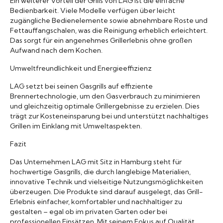
Ein weiterer Vorteil der Grills von LAG ist die einfache
Bedienbarkeit. Viele Modelle verfügen über leicht
zugängliche Bedienelemente sowie abnehmbare Roste und
Fettauffangschalen, was die Reinigung erheblich erleichtert.
Das sorgt für ein angenehmes Grillerlebnis ohne großen
Aufwand nach dem Kochen.
Umweltfreundlichkeit und Energieeffizienz
LAG setzt bei seinen Gasgrills auf effiziente
Brennertechnologie, um den Gasverbrauch zu minimieren
und gleichzeitig optimale Grillergebnisse zu erzielen. Dies
trägt zur Kosteneinsparung bei und unterstützt nachhaltiges
Grillen im Einklang mit Umweltaspekten.
Fazit
Das Unternehmen LAG mit Sitz in Hamburg steht für
hochwertige Gasgrills, die durch langlebige Materialien,
innovative Technik und vielseitige Nutzungsmöglichkeiten
überzeugen. Die Produkte sind darauf ausgelegt, das Grill-
Erlebnis einfacher, komfortabler und nachhaltiger zu
gestalten – egal ob im privaten Garten oder bei
professionellen Einsätzen. Mit seinem Fokus auf Qualität,