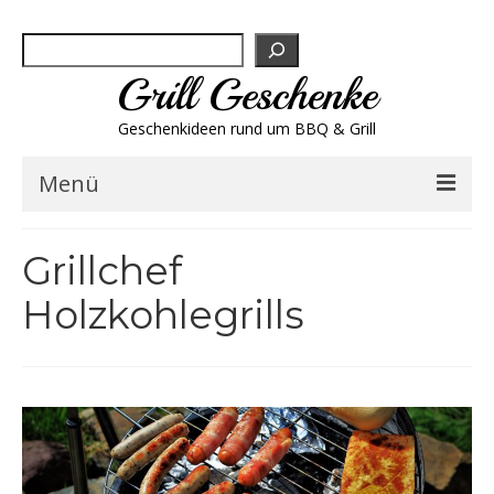
Suchen
Grill Geschenke
Geschenkideen rund um BBQ & Grill
Menü
Geschenksets
Grillchef
Grill-Bestseller
Holzkohlegrills
Grillbesteck & Zubehör
Grillfleisch & Wurst
Grillgewürze