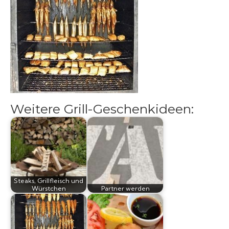
Grillsaucen
Bücher
Weitere Grill-Geschenkideen:
Steaks, Grillfleisch und
Würstchen
Partner werden