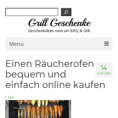
Suchen
Grill Geschenke
Geschenkideen rund um BBQ & Grill
Menü
Geschenksets
Einen Räucherofen
14
bequem und
Grill-Bestseller
JUNI 2020
einfach online kaufen
Grillbesteck & Zubehör
|
0
Grillfleisch & Wurst
Grillgewürze