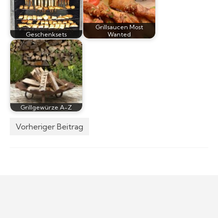
Grillsaucen Most
Geschenksets
Wanted
Grillgewürze A-Z
Vorheriger Beitrag