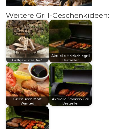
Grillsaucen
Weitere Grill-Geschenkideen:
Bücher
Aktuelle Holzkohlegrill
Grillgewürze A-Z
Bestseller
Grillsaucen Most
Aktuelle Smoker-Grill
Wanted
Bestseller