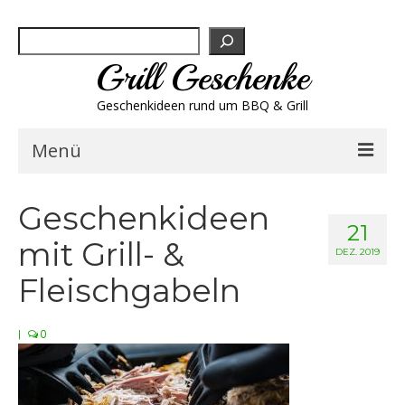
Suchen
Grill Geschenke
Geschenkideen rund um BBQ & Grill
Menü
Geschenksets
Geschenkideen
21
mit Grill- &
Grill-Bestseller
DEZ. 2019
Fleischgabeln
Grillbesteck & Zubehör
|
0
Grillfleisch & Wurst
Grillgewürze