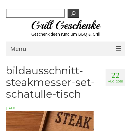
Suchen
Grill Geschenke
Geschenkideen rund um BBQ & Grill
Menü
Geschenksets
bildausschnitt-
22
steakmesser-set-
Grill-Bestseller
AUG. 2025
schatulle-tisch
Grillbesteck & Zubehör
|
0
Grillfleisch & Wurst
Grillgewürze