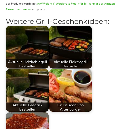
der Produkte wurde mit
AAWP dem #1 Wordpress Plugin für Teilnehmer des Amazon
Partnerprogramms*
umgesetzt.
Weitere Grill-Geschenkideen:
Aktuelle Holzkohlegrill
Aktuelle Elektrogrill
Bestseller
Bestseller
Aktuelle Gasgrill-
Grillsaucen von
Bestseller
Altenburger