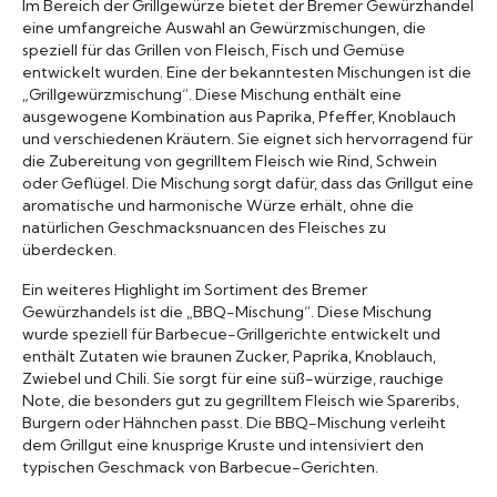
Im Bereich der Grillgewürze bietet der Bremer Gewürzhandel
eine umfangreiche Auswahl an Gewürzmischungen, die
speziell für das Grillen von Fleisch, Fisch und Gemüse
entwickelt wurden. Eine der bekanntesten Mischungen ist die
„Grillgewürzmischung“. Diese Mischung enthält eine
ausgewogene Kombination aus Paprika, Pfeffer, Knoblauch
und verschiedenen Kräutern. Sie eignet sich hervorragend für
die Zubereitung von gegrilltem Fleisch wie Rind, Schwein
oder Geflügel. Die Mischung sorgt dafür, dass das Grillgut eine
aromatische und harmonische Würze erhält, ohne die
natürlichen Geschmacksnuancen des Fleisches zu
überdecken.
Ein weiteres Highlight im Sortiment des Bremer
Gewürzhandels ist die „BBQ-Mischung“. Diese Mischung
wurde speziell für Barbecue-Grillgerichte entwickelt und
enthält Zutaten wie braunen Zucker, Paprika, Knoblauch,
Zwiebel und Chili. Sie sorgt für eine süß-würzige, rauchige
Note, die besonders gut zu gegrilltem Fleisch wie Spareribs,
Burgern oder Hähnchen passt. Die BBQ-Mischung verleiht
dem Grillgut eine knusprige Kruste und intensiviert den
typischen Geschmack von Barbecue-Gerichten.