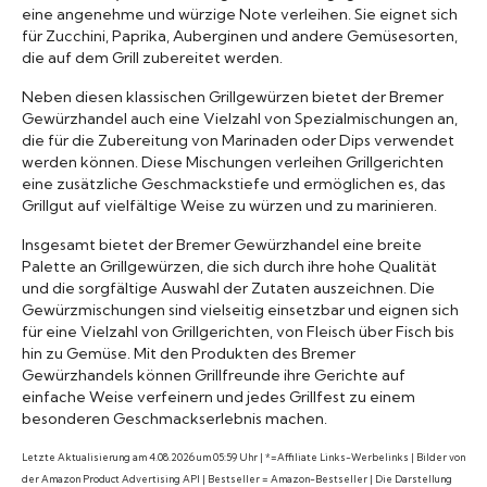
eine angenehme und würzige Note verleihen. Sie eignet sich
für Zucchini, Paprika, Auberginen und andere Gemüsesorten,
die auf dem Grill zubereitet werden.
Neben diesen klassischen Grillgewürzen bietet der Bremer
Gewürzhandel auch eine Vielzahl von Spezialmischungen an,
die für die Zubereitung von Marinaden oder Dips verwendet
werden können. Diese Mischungen verleihen Grillgerichten
eine zusätzliche Geschmackstiefe und ermöglichen es, das
Grillgut auf vielfältige Weise zu würzen und zu marinieren.
Insgesamt bietet der Bremer Gewürzhandel eine breite
Palette an Grillgewürzen, die sich durch ihre hohe Qualität
und die sorgfältige Auswahl der Zutaten auszeichnen. Die
Gewürzmischungen sind vielseitig einsetzbar und eignen sich
für eine Vielzahl von Grillgerichten, von Fleisch über Fisch bis
hin zu Gemüse. Mit den Produkten des Bremer
Gewürzhandels können Grillfreunde ihre Gerichte auf
einfache Weise verfeinern und jedes Grillfest zu einem
besonderen Geschmackserlebnis machen.
Letzte Aktualisierung am 4.08.2026 um 05:59 Uhr | *=Affiliate Links-Werbelinks | Bilder von
der Amazon Product Advertising API | Bestseller = Amazon-Bestseller | Die Darstellung