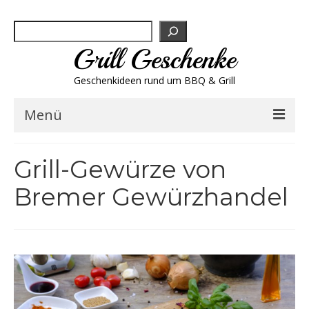
Suchen
Grill Geschenke
Geschenkideen rund um BBQ & Grill
Menü
Geschenksets
Grill-Gewürze von
Grill-Bestseller
Bremer Gewürzhandel
Grillbesteck & Zubehör
Grillfleisch & Wurst
Grillgewürze