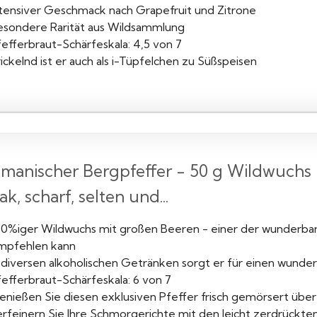
ntensiver Geschmack nach Grapefruit und Zitrone
esondere Rarität aus Wildsammlung
fefferbraut-Schärfeskala: 4,5 von 7
ickelnd ist er auch als i-Tüpfelchen zu Süßspeisen
manischer Bergpfeffer - 50 g Wildwuchs 
ak, scharf, selten und...
00%iger Wildwuchs mit großen Beeren - einer der wunderbars
mpfehlen kann
 diversen alkoholischen Getränken sorgt er für einen wunders
fefferbraut-Schärfeskala: 6 von 7
nießen Sie diesen exklusiven Pfeffer frisch gemörsert über 
erfeinern Sie Ihre Schmorgerichte mit den leicht zerdrückte