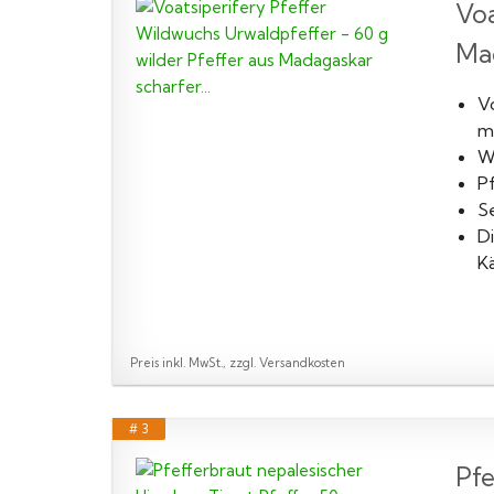
Voa
Mad
V
m
W
Pf
S
D
K
Preis inkl. MwSt., zzgl. Versandkosten
# 3
Pfe