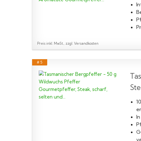
I
B
P
Pr
Preis inkl. MwSt., zzgl. Versandkosten
# 5
Tas
Ste
1
e
In
P
Ge
v