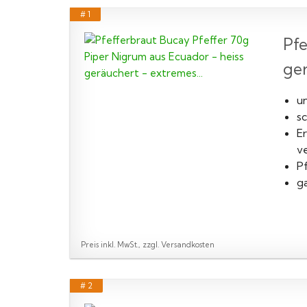
# 1
Pfe
ger
u
s
Er
v
Pf
g
Preis inkl. MwSt., zzgl. Versandkosten
# 2