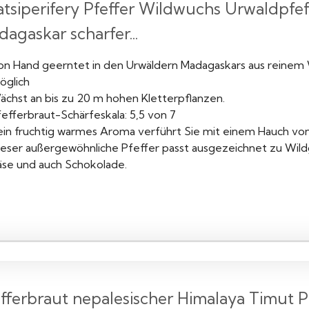
tsiperifery Pfeffer Wildwuchs Urwaldpfeff
agaskar scharfer...
on Hand geerntet in den Urwäldern Madagaskars aus reinem W
öglich
ächst an bis zu 20 m hohen Kletterpflanzen.
efferbraut-Schärfeskala: 5,5 von 7
ein fruchtig warmes Aroma verführt Sie mit einem Hauch vo
ieser außergewöhnliche Pfeffer passt ausgezeichnet zu Wildg
äse und auch Schokolade.
fferbraut nepalesischer Himalaya Timut P