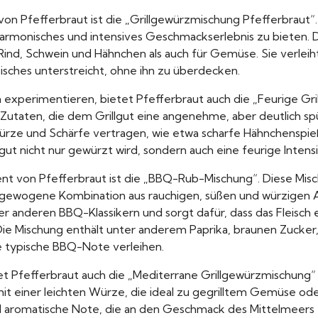
von Pfefferbraut ist die „Grillgewürzmischung Pfefferbraut“
armonisches und intensives Geschmackserlebnis zu bieten. D
e Rind, Schwein und Hähnchen als auch für Gemüse. Sie verlei
isches unterstreicht, ohne ihn zu überdecken.
 experimentieren, bietet Pfefferbraut auch die „Feurige Gr
Zutaten, die dem Grillgut eine angenehme, aber deutlich spü
ürze und Schärfe vertragen, wie etwa scharfe Hähnchenspieß
lgut nicht nur gewürzt wird, sondern auch eine feurige Inten
ent von Pfefferbraut ist die „BBQ-Rub-Mischung“. Diese Mis
sgewogene Kombination aus rauchigen, süßen und würzigen A
er anderen BBQ-Klassikern und sorgt dafür, dass das Fleisch 
st. Die Mischung enthält unter anderem Paprika, braunen Zuck
ne typische BBQ-Note verleihen.
 Pfefferbraut auch die „Mediterrane Grillgewürzmischung“ a
t einer leichten Würze, die ideal zu gegrilltem Gemüse ode
nd aromatische Note, die an den Geschmack des Mittelmeers 