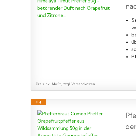
nac
Se
we
b
ü
s
Pf
Preis inkl. MwSt., zzgl. Versandkosten
# 4
Pfe
der