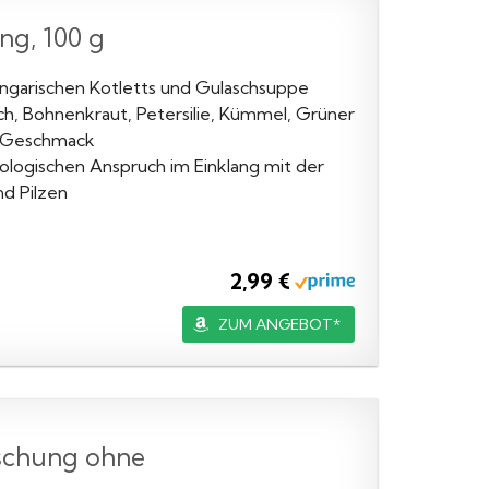
g, 100 g
 ungarischen Kotletts und Gulaschsuppe
uch, Bohnenkraut, Petersilie, Kümmel, Grüner
en Geschmack
ologischen Anspruch im Einklang mit der
nd Pilzen
2,99 €
ZUM ANGEBOT*
ischung ohne