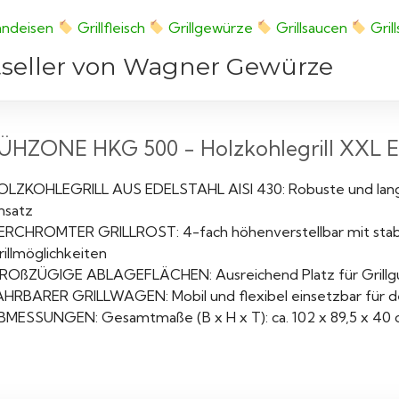
randeisen
Grillfleisch
Grillgewürze
Grillsaucen
Gril
tseller von Wagner Gewürze
ÜHZONE HKG 500 - Holzkohlegrill XXL Ede
OLZKOHLEGRILL AUS EDELSTAHL AISI 430: Robuste und langle
nsatz
ERCHROMTER GRILLROST: 4-fach höhenverstellbar mit stabile
illmöglichkeiten
ROßZÜGIGE ABLAGEFLÄCHEN: Ausreichend Platz für Grillgut, 
AHRBARER GRILLWAGEN: Mobil und flexibel einsetzbar für 
BMESSUNGEN: Gesamtmaße (B x H x T): ca. 102 x 89,5 x 40 cm,