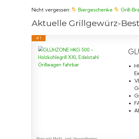
Nicht vergessen:
Biergeschenke
Grill-B
Aktuelle Grillgewürz-Bes
# 1
GL
H
Ei
V
Gr
G
F
A
Preis inkl. MwSt., zzgl. Versandkosten