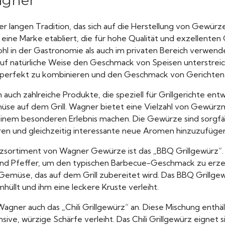
agner
 langen Tradition, das sich auf die Herstellung von Gewürz
s eine Marke etabliert, die für hohe Qualität und exzellent
ohl in der Gastronomie als auch im privaten Bereich verwe
 auf natürliche Weise den Geschmack von Speisen unterstre
 perfekt zu kombinieren und den Geschmack von Gerichten 
ch zahlreiche Produkte, die speziell für Grillgerichte entwi
müse auf dem Grill. Wagner bietet eine Vielzahl von Gewürz
u einem besonderen Erlebnis machen. Die Gewürze sind sorgf
en und gleichzeitig interessante neue Aromen hinzuzufüge
rzsortiment von Wagner Gewürze ist das „BBQ Grillgewürz“. 
 und Pfeffer, um den typischen Barbecue-Geschmack zu erzeug
 Gemüse, das auf dem Grill zubereitet wird. Das BBQ Grillg
mhüllt und ihm eine leckere Kruste verleiht.
Wagner auch das „Chili Grillgewürz“ an. Diese Mischung enthäl
ve, würzige Schärfe verleiht. Das Chili Grillgewürz eignet si