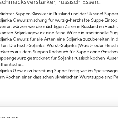
chmacksverstärker, russisch Essen...
eliebter Suppen Klassiker in Russland und der Ukraine! Su
oljanka Gewürzmischung für würzig-herzhafte Suppe Eintopf w
peisen würzen wie die mächtigen Zaren in Russland im Reich 
kanten Soljankagewürz eine feine Würze in traditionelle Supp
ljanka Gewürz für alle Arten eine Soljanka zuzubereiten. In d
ten. Die Fisch-Soljanka, Wurst-Soljanka (Wurst- oder Fleischre
eckeres aus dem Suppen Kochbuch für Suppe ohne Geschmack
uppengewürz getrocknet für Soljanka russisch kochen. Aus
thentische...
oljanka Gewürzzubereitung Suppe fertig wie im Speisewagen
um Kochen einer klassischen ukrainischen Wurstsuppe sind P