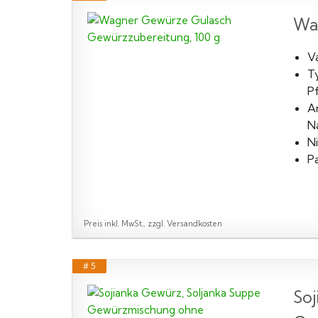
Wa
V
Ty
P
A
N
N
Pa
Preis inkl. MwSt., zzgl. Versandkosten
# 5
So