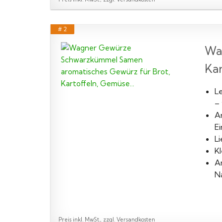
# 2
Wa
Kar
L
– 
A
E
L
K
A
N
Preis inkl. MwSt., zzgl. Versandkosten