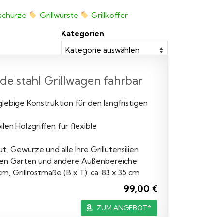
lschürze
Grillwürste
Grillkoffer
Kategorien
lstahl Grillwagen fahrbar
bige Konstruktion für den langfristigen
n Holzgriffen für flexible
Gewürze und alle Ihre Grillutensilien
den Garten und andere Außenbereiche
 Grillrostmaße (B x T): ca. 83 x 35 cm
99,00 €
ZUM ANGEBOT*