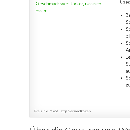
Ges
B
S
S
pi
So
Ar
L
S
au
S
z
Preis inkl. MwSt., zzgl. Versandkosten