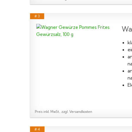
# 3
Wa
kl
e
a
n
a
n
E
Preis inkl. MwSt., zzgl. Versandkosten
# 4