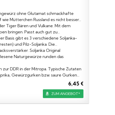
ppengewürz ohne Glutamat schmackhafte
ie Mütterchen Russland es nicht besser...
der Tiger Bären und Vulkane. Mit dem
en bringen. Passt auch gut zu...
er Basis gibt es 3 verschiedene Soljanka-
sten) und Pilz-Soljanka. Die...
sverstärker. Soljanka Original
erlesene Naturgewürze runden das
 zur DDR in der Mitropa. Typische Zutaten
aprika, Gewürzgurken bzw. saure Gurken...
6,45 €
ZUM ANGEBOT*