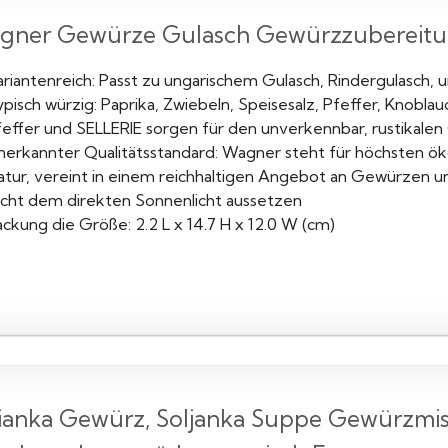
gner Gewürze Gulasch Gewürzzubereitun
ariantenreich: Passt zu ungarischem Gulasch, Rindergulasch,
pisch würzig: Paprika, Zwiebeln, Speisesalz, Pfeffer, Knobla
feffer und SELLERIE sorgen für den unverkennbar, rustikal
nerkannter Qualitätsstandard: Wagner steht für höchsten ök
atur, vereint in einem reichhaltigen Angebot an Gewürzen u
icht dem direkten Sonnenlicht aussetzen
ckung die Größe: 2.2 L x 14.7 H x 12.0 W (cm)
jianka Gewürz, Soljanka Suppe Gewürzm