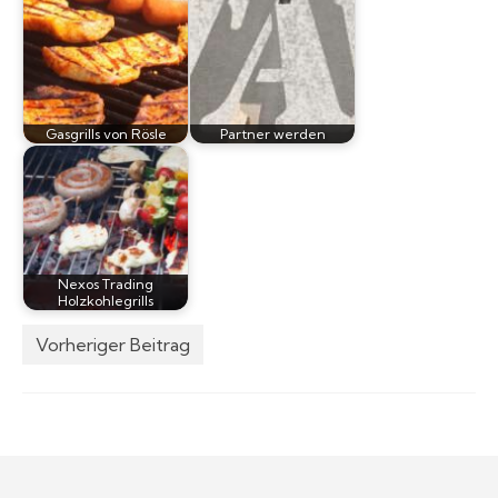
Gasgrills von Rösle
Partner werden
Nexos Trading
Holzkohlegrills
Vorheriger Beitrag