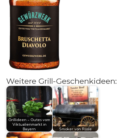
Grillsaucen
Bücher
Weitere Grill-Geschenkideen:
Grillideen - Gutes vom
Viktualienmarkt in
Bayern
Smoker von Rösle