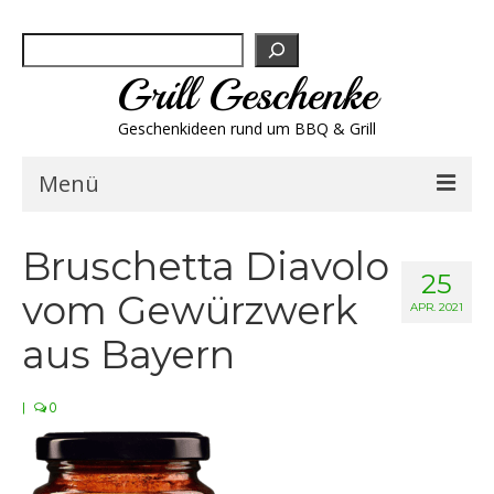
Suchen
Grill Geschenke
Geschenkideen rund um BBQ & Grill
Menü
Geschenksets
Bruschetta Diavolo
25
vom Gewürzwerk
Grill-Bestseller
APR. 2021
aus Bayern
Grillbesteck & Zubehör
|
0
Grillfleisch & Wurst
Grillgewürze