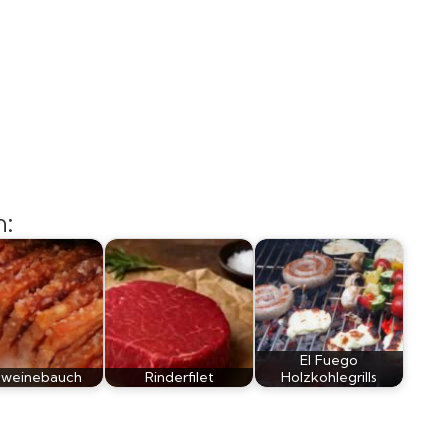
n:
El Fuego
hweinebauch
Rinderfilet
Holzkohlegrills