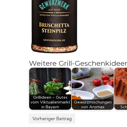
Weitere Grill-Geschenkidee
Grillideen - Gutes
vom Viktualienmarkt
Gewürzmischungen
in Bayern
von Aromax
Sc
Vorheriger Beitrag