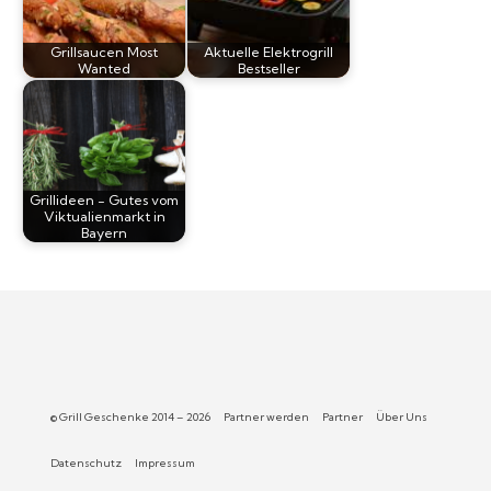
Grillsaucen Most
Aktuelle Elektrogrill
Wanted
Bestseller
Grillideen - Gutes vom
Viktualienmarkt in
Bayern
© Grill Geschenke 2014 – 2026
Partner werden
Partner
Über Uns
Datenschutz
Impressum