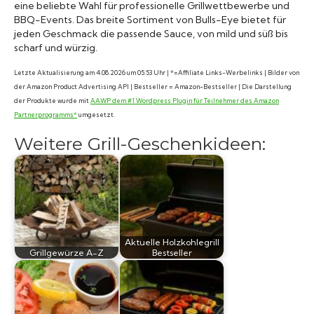
eine beliebte Wahl für professionelle Grillwettbewerbe und
BBQ-Events. Das breite Sortiment von Bulls-Eye bietet für
jeden Geschmack die passende Sauce, von mild und süß bis
scharf und würzig.
Letzte Aktualisierung am 4.08.2026 um 05:53 Uhr | *=Affiliate Links-Werbelinks | Bilder von
der Amazon Product Advertising API | Bestseller = Amazon-Bestseller | Die Darstellung
der Produkte wurde mit
AAWP dem #1 Wordpress Plugin für Teilnehmer des Amazon
Partnerprogramms*
umgesetzt.
Weitere Grill-Geschenkideen:
Aktuelle Holzkohlegrill
Grillgewürze A-Z
Bestseller