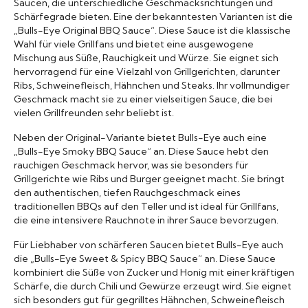
Saucen, die unterschiedliche Geschmacksrichtungen und
Schärfegrade bieten. Eine der bekanntesten Varianten ist die
„Bulls-Eye Original BBQ Sauce“. Diese Sauce ist die klassische
Wahl für viele Grillfans und bietet eine ausgewogene
Mischung aus Süße, Rauchigkeit und Würze. Sie eignet sich
hervorragend für eine Vielzahl von Grillgerichten, darunter
Ribs, Schweinefleisch, Hähnchen und Steaks. Ihr vollmundiger
Geschmack macht sie zu einer vielseitigen Sauce, die bei
vielen Grillfreunden sehr beliebt ist.
Neben der Original-Variante bietet Bulls-Eye auch eine
„Bulls-Eye Smoky BBQ Sauce“ an. Diese Sauce hebt den
rauchigen Geschmack hervor, was sie besonders für
Grillgerichte wie Ribs und Burger geeignet macht. Sie bringt
den authentischen, tiefen Rauchgeschmack eines
traditionellen BBQs auf den Teller und ist ideal für Grillfans,
die eine intensivere Rauchnote in ihrer Sauce bevorzugen.
Für Liebhaber von schärferen Saucen bietet Bulls-Eye auch
die „Bulls-Eye Sweet & Spicy BBQ Sauce“ an. Diese Sauce
kombiniert die Süße von Zucker und Honig mit einer kräftigen
Schärfe, die durch Chili und Gewürze erzeugt wird. Sie eignet
sich besonders gut für gegrilltes Hähnchen, Schweinefleisch