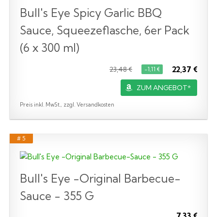
Bull's Eye Spicy Garlic BBQ
Sauce, Squeezeflasche, 6er Pack
(6 x 300 ml)
22,37 €
23,48 €
−1,11 €
ZUM ANGEBOT*
Preis inkl. MwSt., zzgl. Versandkosten
# 5
Bull's Eye -Original Barbecue-
Sauce - 355 G
7,33 €