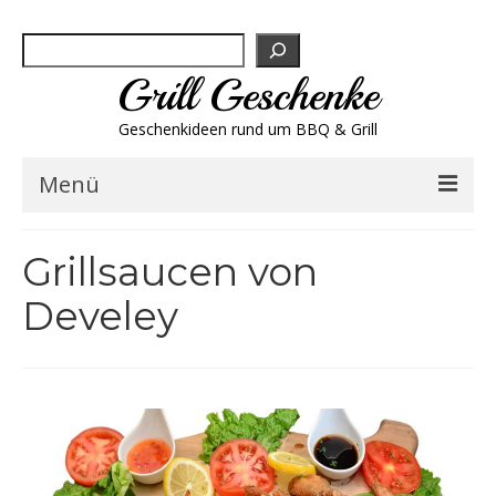
Suchen
Grill Geschenke
Geschenkideen rund um BBQ & Grill
Menü
Geschenksets
Grillsaucen von
Grill-Bestseller
Develey
Grillbesteck & Zubehör
Grillfleisch & Wurst
Grillgewürze