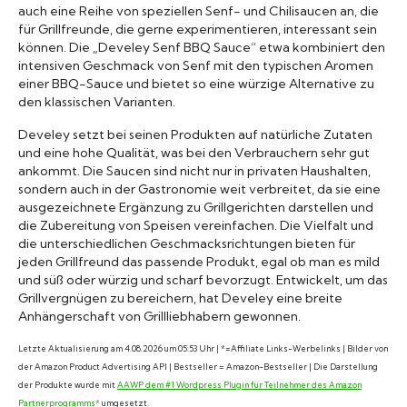
auch eine Reihe von speziellen Senf- und Chilisaucen an, die
für Grillfreunde, die gerne experimentieren, interessant sein
können. Die „Develey Senf BBQ Sauce“ etwa kombiniert den
intensiven Geschmack von Senf mit den typischen Aromen
einer BBQ-Sauce und bietet so eine würzige Alternative zu
den klassischen Varianten.
Develey setzt bei seinen Produkten auf natürliche Zutaten
und eine hohe Qualität, was bei den Verbrauchern sehr gut
ankommt. Die Saucen sind nicht nur in privaten Haushalten,
sondern auch in der Gastronomie weit verbreitet, da sie eine
ausgezeichnete Ergänzung zu Grillgerichten darstellen und
die Zubereitung von Speisen vereinfachen. Die Vielfalt und
die unterschiedlichen Geschmacksrichtungen bieten für
jeden Grillfreund das passende Produkt, egal ob man es mild
und süß oder würzig und scharf bevorzugt. Entwickelt, um das
Grillvergnügen zu bereichern, hat Develey eine breite
Anhängerschaft von Grillliebhabern gewonnen.
Letzte Aktualisierung am 4.08.2026 um 05:53 Uhr | *=Affiliate Links-Werbelinks | Bilder von
der Amazon Product Advertising API | Bestseller = Amazon-Bestseller | Die Darstellung
der Produkte wurde mit
AAWP dem #1 Wordpress Plugin für Teilnehmer des Amazon
Partnerprogramms*
umgesetzt.