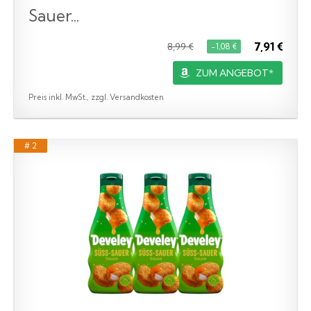
Sauer...
7,91 €
8,99 €
−1,08 €
ZUM ANGEBOT*
Preis inkl. MwSt., zzgl. Versandkosten
# 2