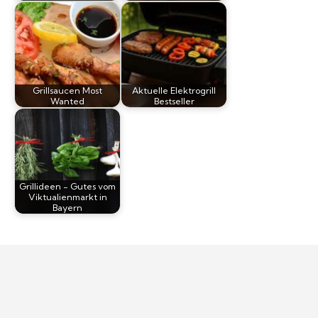
Grillsaucen Most
Aktuelle Elektrogrill
Wanted
Bestseller
Grillideen - Gutes vom
Viktualienmarkt in
Bayern