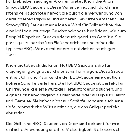
Für Liebhaber rauchiger Aromen bietet Knorr die Knorr
Smoky BBQ Sauce an. Diese Variante hebt sich durch ihre
intensive Rauchnote hervor, die durch die Verwendung von
geräucherten Paprikas und anderen Gewürzen entsteht. Die
Smoky BBQ Sauce ist eine ideale Wahl für Grillgerichte, die
eine kräftige, rauchige Geschmacksnote benötigen, wie zum
Beispiel Rippchen, Steaks oder auch gegrilltes Gemüse. Sie
passt gut zu herzhaften Fleischgerichten und bringt die
typische BBQ-Würze mit einem zusätzlichen rauchigen
Twist.
Knorr bietet auch die Knorr Hot BBQ Sauce an, die für
diejenigen geeignet ist, die es schärfer mögen. Diese Sauce
enthält Chili und Paprika, die der BBQ-Sauce eine deutlich
höhere Schärfe verleihen. Die Hot BBQ Sauce ist perfekt für
Grillfreunde, die eine würzige Herausforderung suchen, und
eignet sich hervorragend als Marinade oder als Dip für Fleisch
und Gemüse. Sie bringt nicht nur Schärfe, sondern auch eine
tiefe, aromatische Würze mit sich, die das Grillgut perfekt
abrundet.
Die Grill- und BBQ-Saucen von Knorr sind bekannt für ihre
einfache Anwendung und ihre Vielseitigkeit. Sie lassen sich