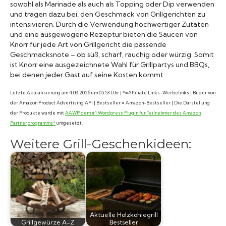
sowohl als Marinade als auch als Topping oder Dip verwenden
und tragen dazu bei, den Geschmack von Grillgerichten zu
intensivieren. Durch die Verwendung hochwertiger Zutaten
und eine ausgewogene Rezeptur bieten die Saucen von
Knorr für jede Art von Grillgericht die passende
Geschmacksnote – ob süß, scharf, rauchig oder würzig. Somit
ist Knorr eine ausgezeichnete Wahl für Grillpartys und BBQs,
bei denen jeder Gast auf seine Kosten kommt.
Letzte Aktualisierung am 4.08.2026 um 05:53 Uhr | *=Affiliate Links-Werbelinks | Bilder von
der Amazon Product Advertising API | Bestseller = Amazon-Bestseller | Die Darstellung
der Produkte wurde mit
AAWP dem #1 Wordpress Plugin für Teilnehmer des Amazon
Partnerprogramms*
umgesetzt.
Weitere Grill-Geschenkideen:
Aktuelle Holzkohlegrill
Grillgewürze A-Z
Bestseller