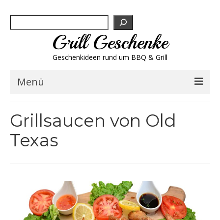
Suchen
Grill Geschenke
Geschenkideen rund um BBQ & Grill
Menü
Geschenksets
Grillsaucen von Old
Grill-Bestseller
Texas
Grillbesteck & Zubehör
Grillfleisch & Wurst
Grillgewürze