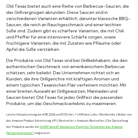
Old Texas bietet auch eine Reihe von Barbecue-Saucen, die
das Grillvergnügen abrunden. Diese Saucen sind in
verschiedenen Varianten erhältlich, darunter klassische BBQ-
Saucen, die reich an Rauchgeschmack und einer leichten
Süße sind. Zudem gibt es schärfere Varianten, die mit Chili
und Pfeffer für eine intensivere Schärfe sorgen, sowie
fruchtigere Varianten, die mit Zutaten wie Pflaume oder
Apfel die Süße verstärken.
Die Produkte von Old Texas sind bei Grillliebhabern, die den
authentischen Geschmack von amerikanischem Barbecue
schätzen, sehr beliebt. Das Unternehmen richtet sich an
Kunden, die ihre Grillgerichte mit kräftigen Aromen und
einem typischen Texanischen Flair verfeinern möchten. Mit
einer breiten Auswahl an Grillgewürzen, Marinaden und
Saucen bietet Old Texas für jedes Grillfest die passenden
Produkte, um das Geschmackserlebnis zu maximieren.
Letzte Aktualisierung am 4.08.2026 um 05:53 Uhr | *=Affiliate Links-Werbelinks | Bilder von
der Amazon Product Advertising API | Bestseller = Amazon-Bestseller | Die Darstellung
der Produkte wurde mit
AAWP dem #1 Wordpress Plugin für Teilnehmer des Amazon
Partnerprogramms*
umgesetzt.