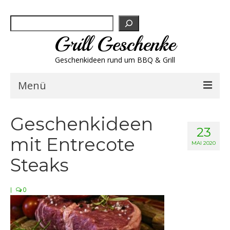
Suchen
Grill Geschenke
Geschenkideen rund um BBQ & Grill
Menü
Geschenksets
Geschenkideen
23
mit Entrecote
Grill-Bestseller
MAI 2020
Steaks
Grillbesteck & Zubehör
|
0
Grillfleisch & Wurst
Grillgewürze