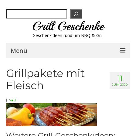
Suchen
Grill Geschenke
Geschenkideen rund um BBQ & Grill
Menü
Geschenksets
Grillpakete mit
11
Fleisch
Grill-Bestseller
JUNI 2020
Grillbesteck & Zubehör
|
0
Grillfleisch & Wurst
Grillgewürze
Weitere Grill-Geschenkideen: