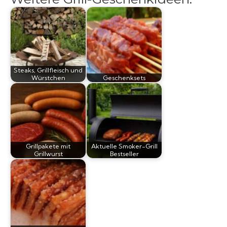
Grillsaucen
Bücher
Steaks, Grillfleisch und
Würstchen
Geschenksets
Grillpakete mit
Aktuelle Smoker-Grill
Grillwurst
Bestseller