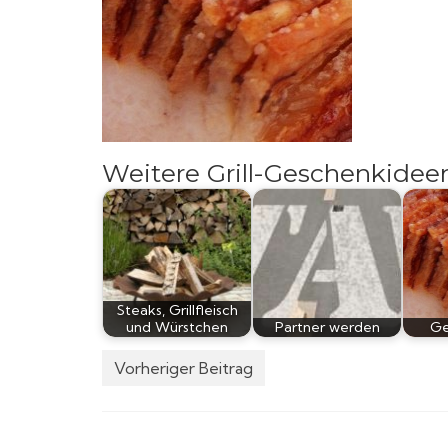
Weitere Grill-Geschenkidee
Steaks, Grillfleisch
und Würstchen
Partner werden
Ge
Vorheriger Beitrag