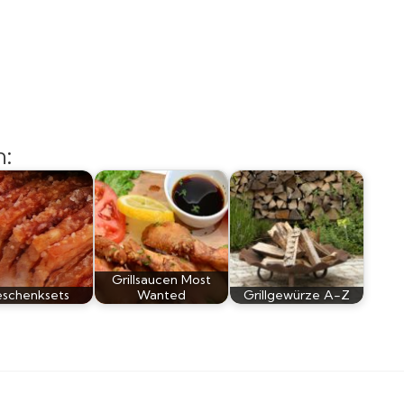
n:
Grillsaucen Most
schenksets
Wanted
Grillgewürze A-Z