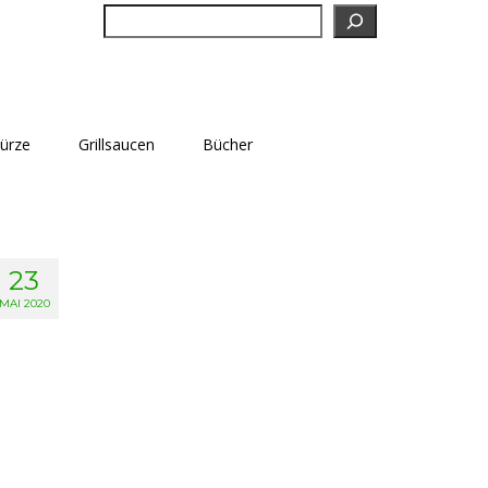
Suchen
würze
Grillsaucen
Bücher
23
MAI 2020